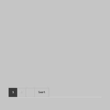
all
todos
Recoleta
all
todos
Italia/Firenze
1
2
Last
all
todos
Fuerte Apache