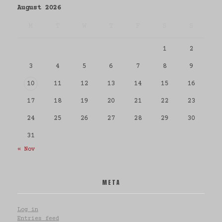
August 2026
M
T
W
T
F
S
S
1
2
all
todos
3
4
5
6
7
8
9
Tigre
10
11
12
13
14
15
16
17
18
19
20
21
22
23
24
25
26
27
28
29
30
31
« Nov
all
todos
Punta del Este
META
Log in
Entries feed