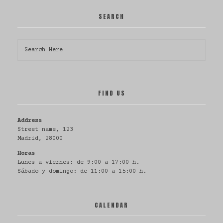
SEARCH
all
todos
La Horqueta
FIND US
Address
Street name, 123
Cabello
all
todos
Madrid, 28000
Horas
Lunes a viernes: de 9:00 a 17:00 h.
Sábado y domingo: de 11:00 a 15:00 h.
CALENDAR
all
todos
Báez