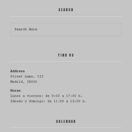
SEARCH
all
todos
Fuerte Apache
FIND US
Address
Street name, 123
Cabello
all
todos
Madrid, 28000
Horas
Lunes a viernes: de 9:00 a 17:00 h.
Sábado y domingo: de 11:00 a 15:00 h.
CALENDAR
all
todos
Báez