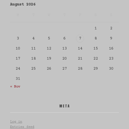
August 2026
M
T
W
T
F
S
S
1
2
all
todos
3
4
5
6
7
8
9
Tigre
10
11
12
13
14
15
16
17
18
19
20
21
22
23
24
25
26
27
28
29
30
31
« Nov
all
todos
Punta del Este
META
Log in
Entries feed