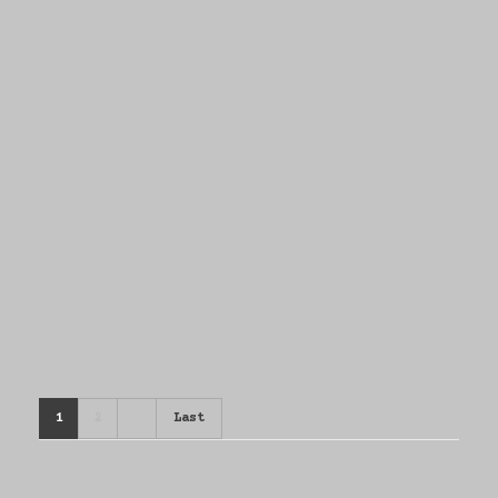
all
todos
Recoleta
all
todos
Italia/Firenze
1
2
Last
all
todos
La Horqueta