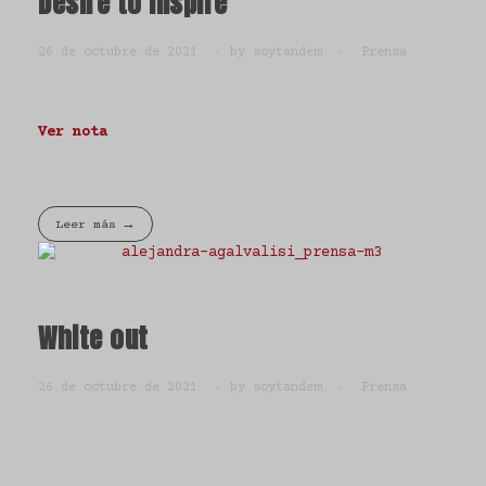
Desire to inspire
26 de octubre de 2021
by
soytandem
Prensa
Ver nota
Leer más
White out
26 de octubre de 2021
by
soytandem
Prensa