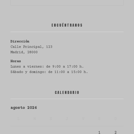
ENCUÉNTRANOS
Dirección
Calle Principal, 123
Madrid, 28000
Horas
Lunes a viernes: de 9:00 a 17:00 h.
Sábado y domingo: de 11:00 a 15:00 h.
CALENDARIO
agosto 2026
L
M
X
J
V
S
D
1
2