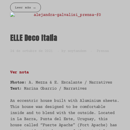
Leer más
ELLE Deco Italia
24 de octubre de 2021
by
soytandem
Prensa
Ver nota
Photos:
A. Mezza & E. Escalante / Narratives
Text:
Marina Obarrio / Narratives
An eccentric house built with Aluminium sheets.
This house was designed to be comfortable
inside and to blend with the outside. Located
in La Barra, Punta del Este, Uruguay, this
house called “Fuerte Apache” (Fort Apache) has