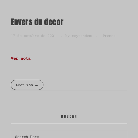
Envers du decor
17 de octubre de 2021
by
soytandem
Prensa
Ver nota
Leer más
BUSCAR