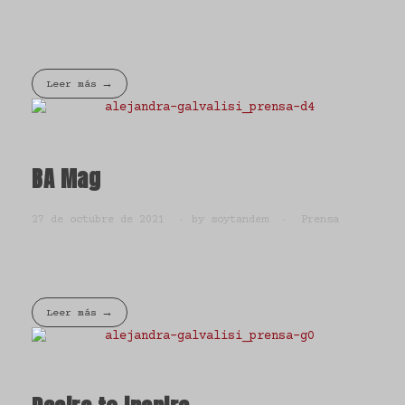
Leer más
BA Mag
27 de octubre de 2021
by
soytandem
Prensa
Leer más