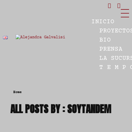
INICIO
PROYECTO
BIO
Estudio Alejandra Galvalisi
PRENSA
LA SUCUR
T E M P 
Home
ALL POSTS BY : SOYTANDEM