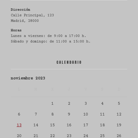
Dirección
Calle Principal, 123
Madrid, 28000
Horas
Lunes a viernes: de 9:00 a 17:00 h.
Sábado y domingo: de 11:00 a 15:00 h.
CALENDARIO
noviembre 2023
L
M
X
J
V
S
D
1
2
3
4
5
6
7
8
9
10
11
12
13
14
15
16
17
18
19
20
21
22
23
24
25
26